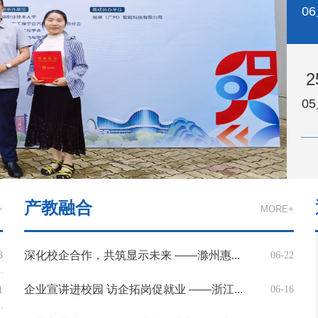
0
2
0
产教融合
+
MORE+
深化校企合作，共筑显示未来 ——滁州惠...
3
06-22
企业宣讲进校园 访企拓岗促就业 ——浙江...
06-16
1