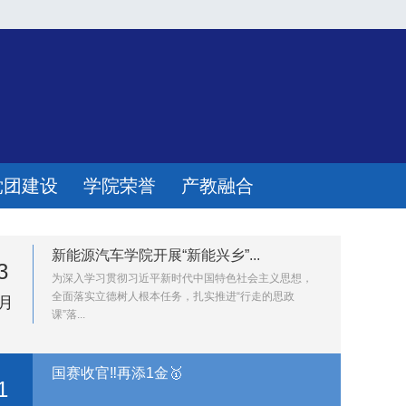
党团建设
学院荣誉
产教融合
新能源汽车学院开展“新能兴乡”...
3
为深入学习贯彻习近平新时代中国特色社会主义思想，
全面落实立德树人根本任务，扎实推进“行走的思政
8月
课”落...
国赛收官‼️再添1金🥇
1